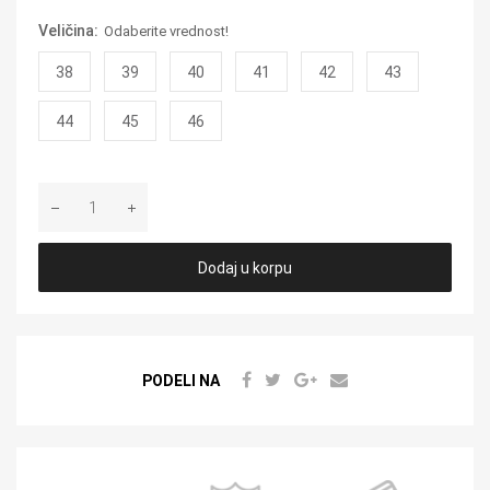
Veličina:
Odaberite vrednost!
38
39
40
41
42
43
44
45
46
Dodaj u korpu
PODELI NA