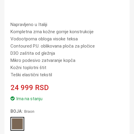
Napravljeno u Italiji
Kompletna zrna kožne gornje konstrukcije
Vodootporna obloga visoke teksa
Contoured P.U. oblikovana ploča za pločice
D3O zaštita od gležnja
Mikro podesivo zatvaranje kopča
Kožni toplotni štit
Teški elastični tekstil
24 999 RSD
Ima na stanju
BOJA:
Braon