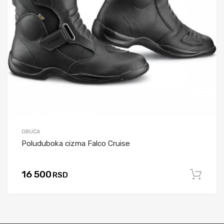
OBUĆA
Poluduboka cizma Falco Cruise
16 500
RSD