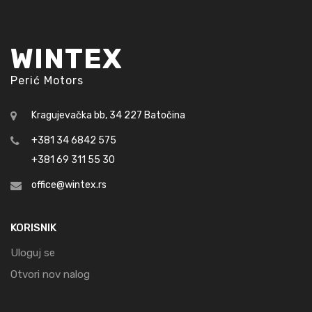
WINTEX
Perić Motors
Kragujevačka bb, 34 227 Batočina
+381 34 6842 575
+381 69 311 55 30
office@wintex.rs
KORISNIK
Uloguj se
Otvori nov nalog