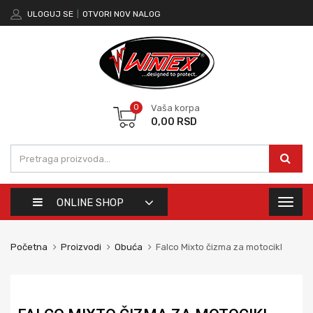
ULOGUJ SE
|
OTVORI NOV NALOG
0
Vaša korpa
0,00
RSD
ONLINE SHOP
Toggl
naviga
Početna
Proizvodi
Obuća
Falco Mixto čizma za motocikl