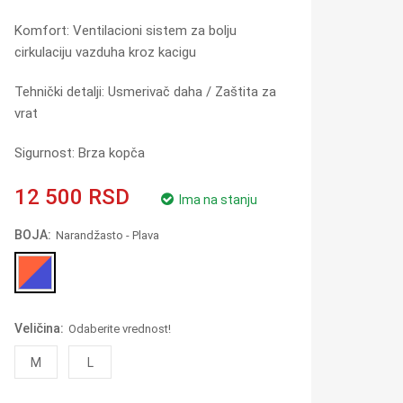
Komfort: Ventilacioni sistem za bolju
cirkulaciju vazduha kroz kacigu
Tehnički detalji: Usmerivač daha / Zaštita za
vrat
Sigurnost: Brza kopča
12 500 RSD
Ima na stanju
BOJA:
Narandžasto - Plava
Veličina:
Odaberite vrednost!
M
L