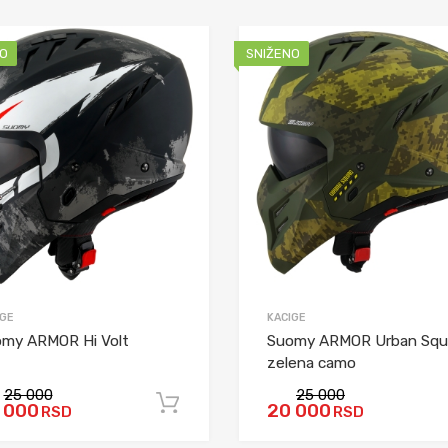
O
SNIŽENO
IGE
KACIGE
my ARMOR Hi Volt
Suomy ARMOR Urban Squ
zelena camo
25 000
25 000
 000
20 000
RSD
RSD