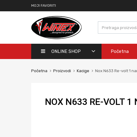
MOJI FAVORITI
ONLINE SHOP
Početna
Početna
Proizvodi
Kacige
Nox N633 Re-volt 1 n
NOX N633 RE-VOLT 