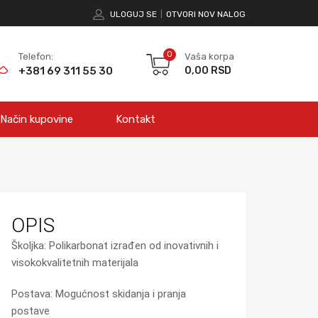
ULOGUJ SE
|
OTVORI NOV NALOG
0
Vaša korpa
Telefon:
+381 69 311 55 30
0,00
RSD
Način kupovine
Kontakt
OPIS
Školjka: Polikarbonat izrađen od inovativnih i
visokokvalitetnih materijala
Postava: Mogućnost skidanja i pranja
postave