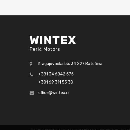
WINTEX
Perić Motors
Kragujevačka bb, 34 227 Batočina
+381 34 6842 575
+381 69 311 55 30
office@wintex.rs