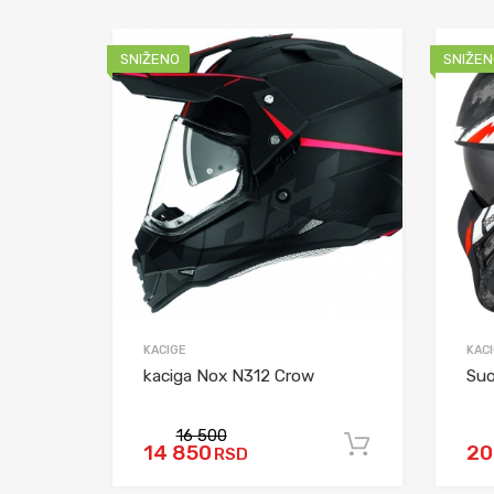
SNIŽENO
SNIŽEN
KACIGE
KAC
kaciga Nox N312 Crow
Suo
16 500
14 850
20
RSD