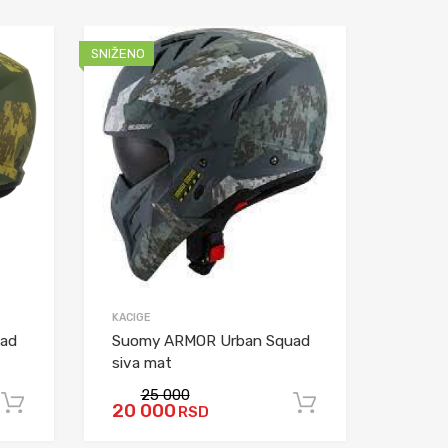
SNIŽENO
SNIŽENO
KACIGE
KACIGE
ad
Suomy ARMOR Urban Squad
Kacig
siva mat
crna 
25 000
2
20 000
18 
RSD