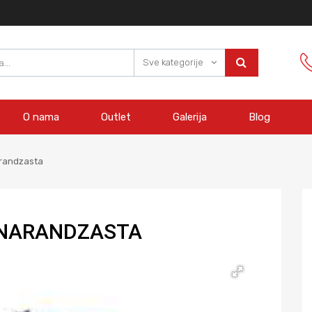
Sve kategorije
O nama
Outlet
Galerija
Blog
arandzasta
1 NARANDZASTA