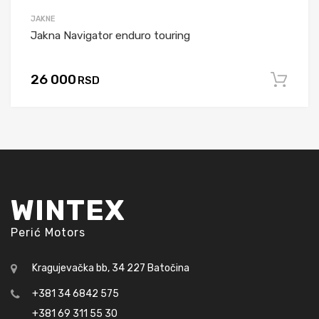
JAKNE
Jakna Navigator enduro touring
26 000
RSD
WINTEX
Perić Motors
Kragujevačka bb, 34 227 Batočina
+381 34 6842 575
+381 69 311 55 30