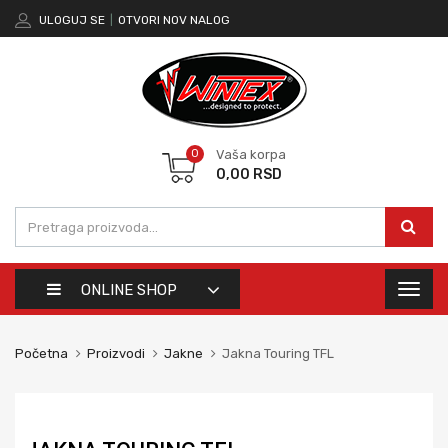
ULOGUJ SE
|
OTVORI NOV NALOG
0
Vaša korpa
0,00
RSD
ONLINE SHOP
Toggl
naviga
Početna
Proizvodi
Jakne
Jakna Touring TFL