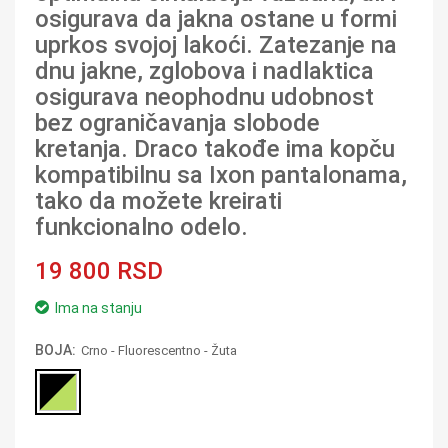
osigurava da jakna ostane u formi
uprkos svojoj lakoći. Zatezanje na
dnu jakne, zglobova i nadlaktica
osigurava neophodnu udobnost
bez ograničavanja slobode
kretanja. Draco takođe ima kopču
kompatibilnu sa Ixon pantalonama,
tako da možete kreirati
funkcionalno odelo.
19 800 RSD
Ima na stanju
BOJA:
Crno - Fluorescentno - Žuta