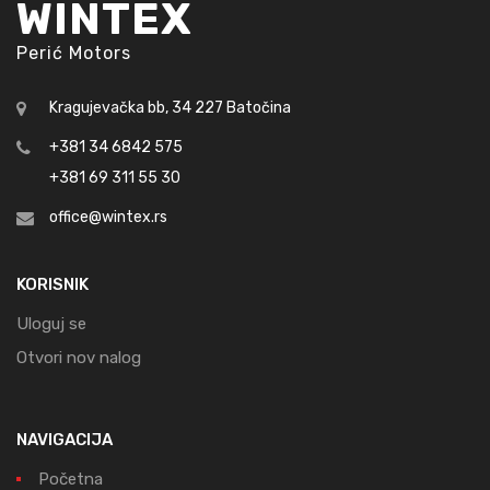
WINTEX
Perić Motors
Kragujevačka bb, 34 227 Batočina
+381 34 6842 575
+381 69 311 55 30
office@wintex.rs
KORISNIK
Uloguj se
Otvori nov nalog
NAVIGACIJA
Početna