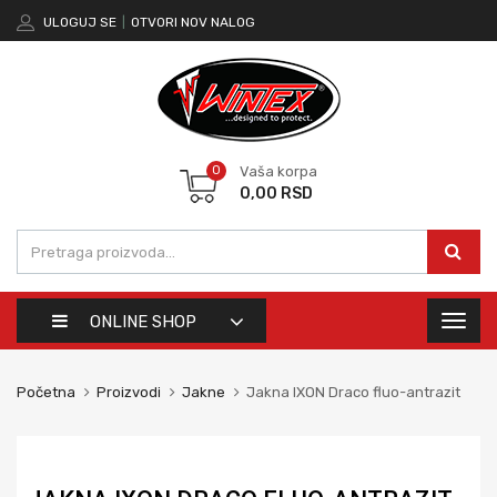
ULOGUJ SE
|
OTVORI NOV NALOG
0
Vaša korpa
0,00
RSD
ONLINE SHOP
Toggl
naviga
Početna
Proizvodi
Jakne
Jakna IXON Draco fluo-antrazit