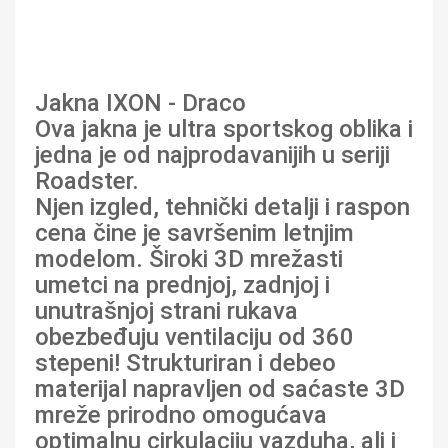
Jakna IXON - Draco
Ova jakna je ultra sportskog oblika i
jedna je od najprodavanijih u seriji
Roadster.
Njen izgled, tehnički detalji i raspon
cena čine je savršenim letnjim
modelom. Široki 3D mrežasti
umetci na prednjoj, zadnjoj i
unutrašnjoj strani rukava
obezbeđuju ventilaciju od 360
stepeni! Strukturiran i debeo
materijal napravljen od saćaste 3D
mreže prirodno omogućava
optimalnu cirkulaciju vazduha, ali i