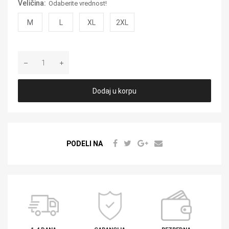
Veličina:
Odaberite vrednost!
M
L
XL
2XL
Dodaj u korpu
PODELI NA