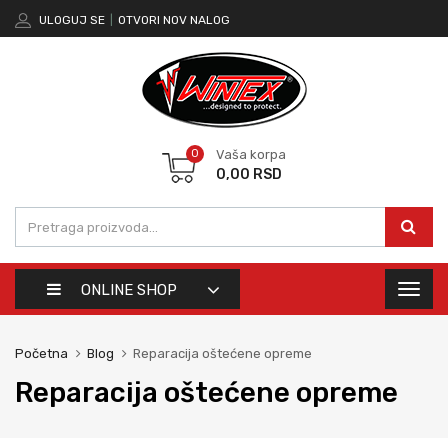
ULOGUJ SE
|
OTVORI NOV NALOG
0
Vaša korpa
0,00
RSD
ONLINE SHOP
Toggl
naviga
Početna
Blog
Reparacija oštećene opreme
Reparacija oštećene opreme