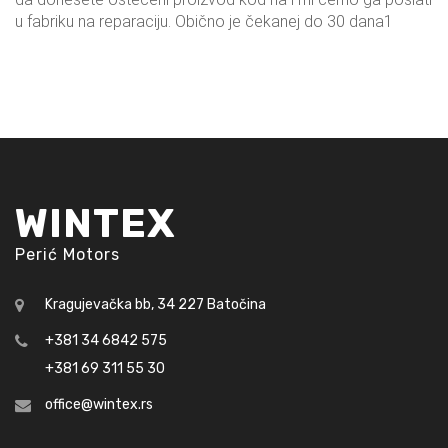
u fabriku na reparaciju. Obično je čekanej do 30 dana1
WINTEX
Perić Motors
Kragujevačka bb, 34 227 Batočina
+381 34 6842 575
+381 69 311 55 30
office@wintex.rs