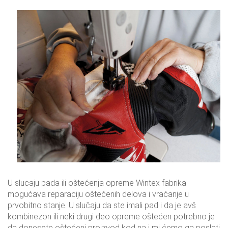
U slucaju pada ili oštećenja opreme Wintex fabrika
mogućava reparaciju oštećenih delova i vraćanje u
prvobitno stanje. U slučaju da ste imali pad i da je avš
kombinezon ili neki drugi deo opreme oštećen potrebno je
da donesete oštećeni proizvod kod na i mi ćemo ga poslati